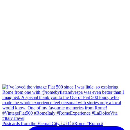
Postcards from the Eternal City. 🇮🇹 #Rome #Roma #