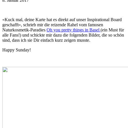
8. Januar 2017
«Kuck mal, deine Karte hat es direkt auf unser Inspirational Board
geschafft», schrieb mir die reizende Rahel vom famosen
Naturkosmetik-Paradies
Oh you pretty things in Basel
(ein Must für
alle Fans!) und schickte mir dazu die folgenden Bilder, die so schön
sind, dass ich sie Dir einfach kurz zeigen musste.
Happy Sunday!