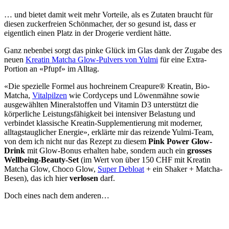
… und bietet damit weit mehr Vorteile, als es Zutaten braucht für
diesen zuckerfreien Schönmacher, der so gesund ist, dass er
eigentlich einen Platz in der Drogerie verdient hätte.
Ganz nebenbei sorgt das pinke Glück im Glas dank der Zugabe des
neuen
Kreatin Matcha Glow-Pulvers von Yulmi
für eine Extra-
Portion an «Pfupf» im Alltag.
«Die spezielle Formel aus hochreinem Creapure® Kreatin, Bio-
Matcha,
Vitalpilzen
wie Cordyceps und Löwenmähne sowie
ausgewählten Mineralstoffen und Vitamin D3 unterstützt die
körperliche Leistungsfähigkeit bei intensiver Belastung und
verbindet klassische Kreatin-Supplementierung mit moderner,
alltagstauglicher Energie», erklärte mir das reizende Yulmi-Team,
von dem ich nicht nur das Rezept zu diesem
Pink Power Glow-
Drink
mit Glow-Bonus erhalten habe, sondern auch ein
grosses
Wellbeing-Beauty-Set
(im Wert von über 150 CHF mit Kreatin
Matcha Glow, Choco Glow,
Super Debloat
+ ein Shaker + Matcha-
Besen), das ich hier
verlosen
darf.
Doch eines nach dem anderen…