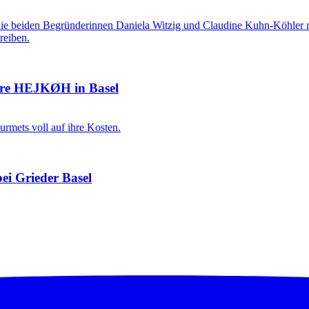
tore HEJKØH in Basel
bei Grieder Basel