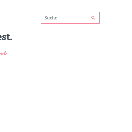
st.
el