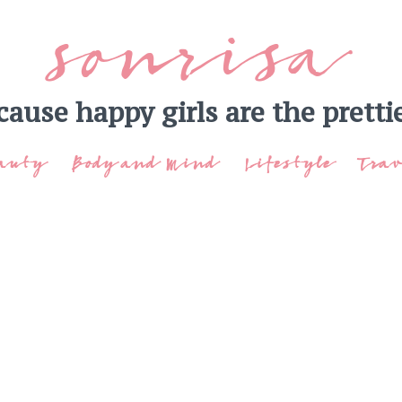
sonrisa
cause happy girls are the prettie
auty
Body and Mind
Lifestyle
Trav