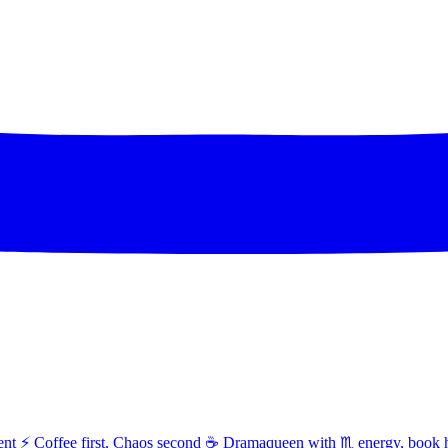
t ⚡ Coffee first, Chaos second ☕ Dramaqueen with ♏ energy, book 