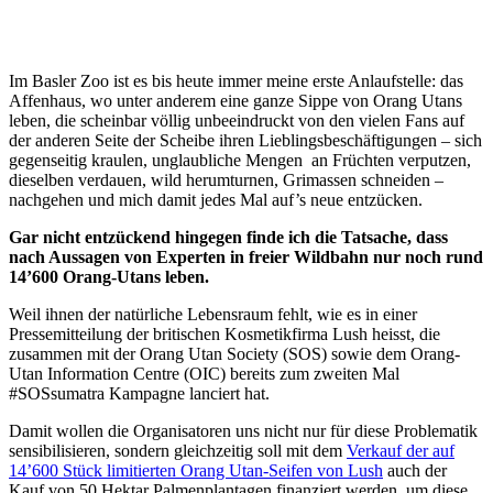
Im Basler Zoo ist es bis heute immer meine erste Anlaufstelle: das
Affenhaus, wo unter anderem eine ganze Sippe von Orang Utans
leben, die scheinbar völlig unbeeindruckt von den vielen Fans auf
der anderen Seite der Scheibe ihren Lieblingsbeschäftigungen – sich
gegenseitig kraulen, unglaubliche Mengen an Früchten verputzen,
dieselben verdauen, wild herumturnen, Grimassen schneiden –
nachgehen und mich damit jedes Mal auf’s neue entzücken.
Gar nicht entzückend hingegen finde ich die Tatsache, dass
nach Aussagen von Experten in freier Wildbahn nur noch rund
14’600 Orang-Utans leben.
Weil ihnen der natürliche Lebensraum fehlt, wie es in einer
Pressemitteilung der britischen Kosmetikfirma Lush heisst, die
zusammen mit der Orang Utan Society (SOS) sowie dem Orang-
Utan Information Centre (OIC) bereits zum zweiten Mal
#SOSsumatra Kampagne lanciert hat.
Damit wollen die Organisatoren uns nicht nur für diese Problematik
sensibilisieren, sondern gleichzeitig soll mit dem
Verkauf der auf
14’600 Stück limitierten Orang Utan-Seifen von Lush
auch der
Kauf von 50 Hektar Palmenplantagen finanziert werden, um diese