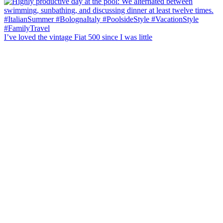
I’ve loved the vintage Fiat 500 since I was little