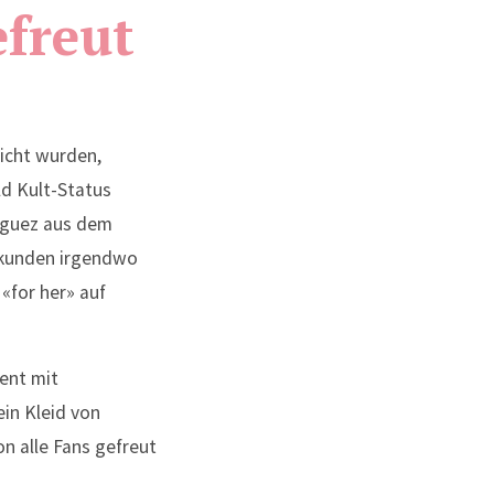
efreut
licht wurden,
ld Kult-Status
iguez aus dem
Sekunden irgendwo
«for her» auf
ent mit
in Kleid von
n alle Fans gefreut