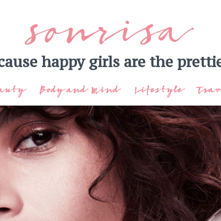
sonrisa
cause happy girls are the prettie
auty
Body and Mind
Lifestyle
Trav