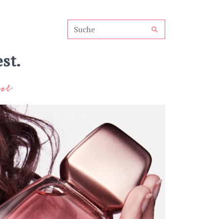
st.
el