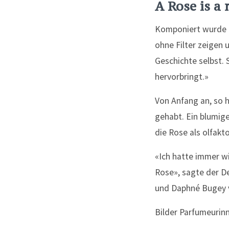
A Rose is a 
Komponiert wurde «
ohne Filter zeigen u
Geschichte selbst. 
hervorbringt.»
Von Anfang an, so h
gehabt. Ein blumige
die Rose als olfakt
«Ich hatte immer wi
Rose», sagte der D
und Daphné Bugey v
Bilder Parfumeurin