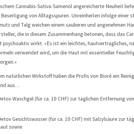
ischem Cannabis-Sativa-Samenöl angereicherte Neuheit liefe
Beseitigung von Alltagsspuren. Unreinheiten infolge einer 
mutz und Talg weichen einem sauberen und angenehmen Hau
rsteller, die in diesem Zusammenhang betonen, dass das Can
psychoaktiv wirkt. «Es ist ein leichtes, hautverträgliches, nä
ormeln verwendet wird, um die Haut mit essentieller Feuchti
sorgen.»
m natürlichen Wirkstoff haben die Profis von Bioré ein Reini
hend aus…
Detox Waschgel (für ca. 10 CHF) zur täglichen Entfernung vo
etox Gesichtswasser (für ca. 10 CHF) mit Salzylsäure zur tä
Haut sowie