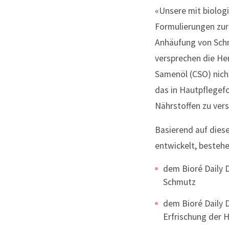
«Unsere mit biolog
Formulierungen zur 
Anhäufung von Sch
versprechen die He
Samenöl (CSO) nicht 
das in Hautpflegef
Nährstoffen zu ver
Basierend auf diese
entwickelt, beste
dem Bioré Daily 
Schmutz
dem Bioré Daily D
Erfrischung der 