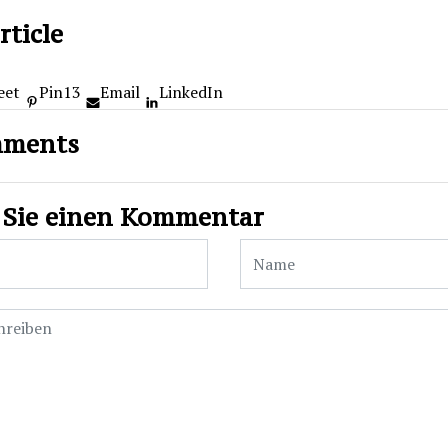
rticle
eet
Pin
13
Email
LinkedIn
mments
 Sie einen Kommentar