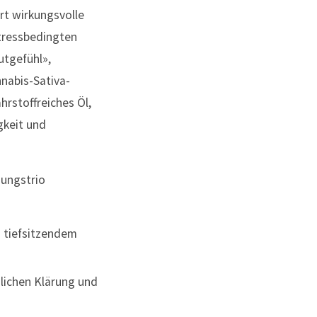
rt wirkungsvolle
stressbedingten
tgefühl»,
nabis-Sativa-
hrstoffreiches Öl,
gkeit und
gungstrio
n tiefsitzendem
glichen Klärung und