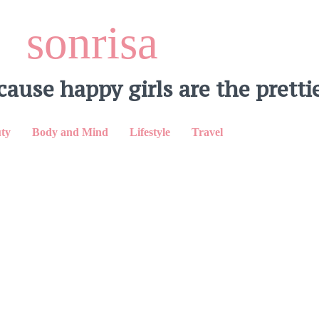
sonrisa
cause happy girls are the prettie
l
LinkedIn
ty
Body and Mind
Lifestyle
Travel