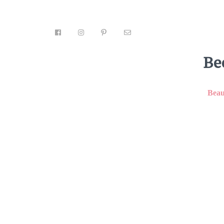
Be
Facebook
14
Tweet
Pin
13
Emai
Beau