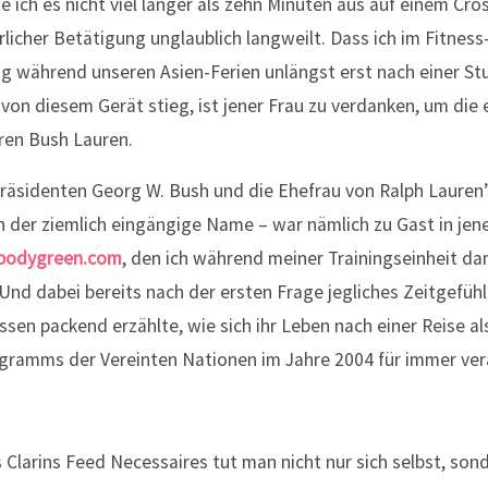
 ich es nicht viel länger als zehn Minuten aus auf einem Cros
rlicher Betätigung unglaublich langweilt. Dass ich im Fitnes
g während unseren Asien-Ferien unlängst erst nach einer Stu
von diesem Gerät stieg, ist jener Frau zu verdanken, um die 
ren Bush Lauren.
Präsidenten Georg W. Bush und die Ehefrau von Ralph Lauren
 der ziemlich eingängige Name – war nämlich zu Gast in jen
dbodygreen.com
, den ich während meiner Trainingseinheit da
nd dabei bereits nach der ersten Frage jegliches Zeitgefühl
en packend erzählte, wie sich ihr Leben nach einer Reise als
ramms der Vereinten Nationen im Jahre 2004 für immer ver