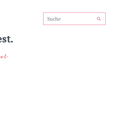
st.
el