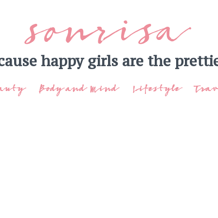
sonrisa
cause happy girls are the prettie
inkedIn
auty
Body and Mind
Lifestyle
Trav