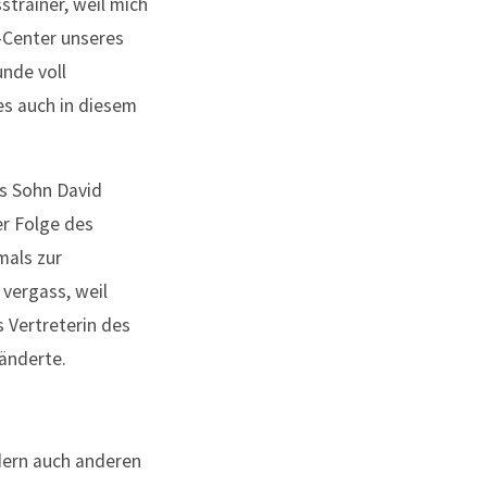
strainer, weil mich
s-Center unseres
nde voll
es auch in diesem
’s Sohn David
er Folge des
mals zur
 vergass, weil
 Vertreterin des
änderte.