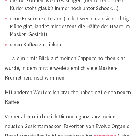
die Türe öffnen, wenn es klingelt (der reizende DHL-
Kurier steht glaub’s immer noch unter Schock…)
neue Frisuren zu testen (selbst wenn man sich richtig
Mühe gibt, landet mindestens die Hälfte der Haare im
Masken-Gesicht)
einen Kaffee zu trinken
… wie mir mit Blick auf meinen Cappuccino eben klar
wurde, in dem mittlerweile ziemlich viele Masken-
Krümel herumschwimmen.
Mit anderen Worten: Ich brauche unbedingt einen neuen
Kaffee.
Vorher aber möchte ich Dir noch ganz kurz meine
neusten Gesichtsmasken-Favoriten von Evolve Organic
Beauty vorstellen (gibt es ganz neu bei
greenlane
!), die