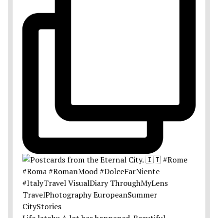
Life lately: A lot has happened. Beautiful