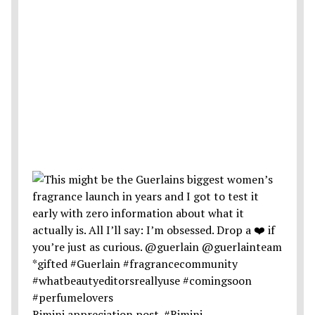
Rimini appreciation post. #Rimini