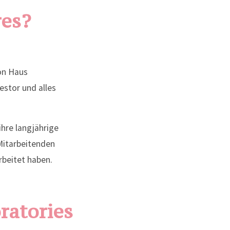
res?
von Haus
estor und alles
ihre langjährige
Mitarbeitenden
rbeitet haben.
ratories