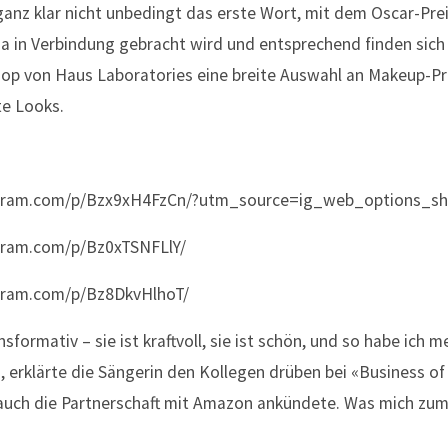
 ganz klar nicht unbedingt das erste Wort, mit dem Oscar-Pre
 in Verbindung gebracht wird und entsprechend finden sich 
hop von Haus Laboratories eine breite Auswahl an Makeup-Pr
te Looks.
agram.com/p/Bzx9xH4FzCn/?utm_source=ig_web_options_sh
gram.com/p/Bz0xTSNFLlY/
gram.com/p/Bz8DkvHlhoT/
ansformativ – sie ist kraftvoll, sie ist schön, und so habe ich
erklärte die Sängerin den Kollegen drüben bei «Business of 
 auch die Partnerschaft mit Amazon ankündete. Was mich zu