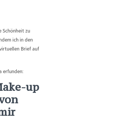
e Schönheit zu
indem ich in den
irtuellen Brief auf
ga erfunden:
 Make-up
 von
mir