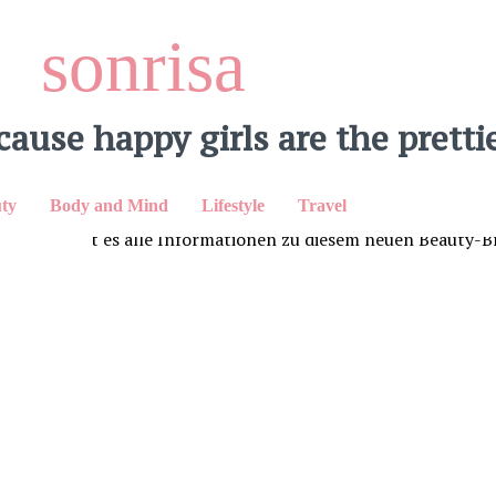
sonrisa
cause happy girls are the prettie
LinkedIn
ty
Body and Mind
Lifestyle
Travel