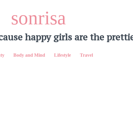
sonrisa
cause happy girls are the prettie
LinkedIn
ty
Body and Mind
Lifestyle
Travel