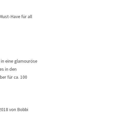
ust-Have für all
in eine glamouröse
es in den
er für ca. 100