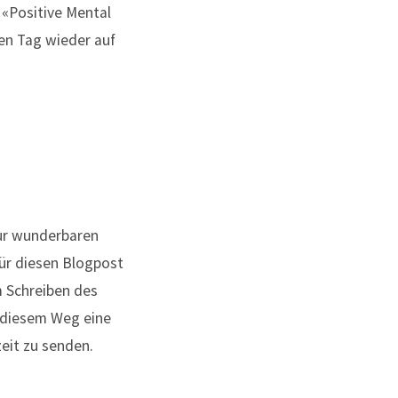
r «Positive Mental
den Tag wieder auf
zur wunderbaren
für diesen Blogpost
m Schreiben des
f diesem Weg eine
eit zu senden.