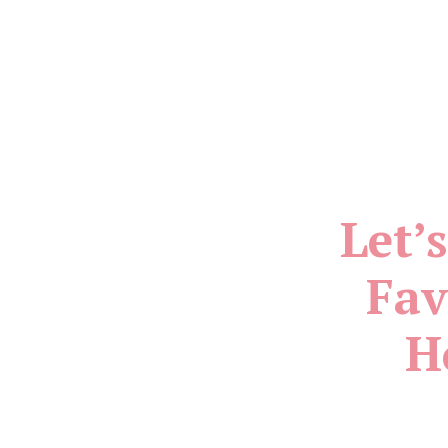
Let’
Fav
H