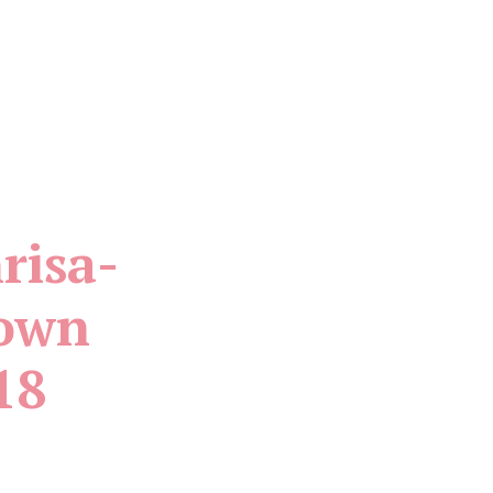
risa-
rown
18