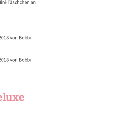
Mini-Täschchen an
eluxe