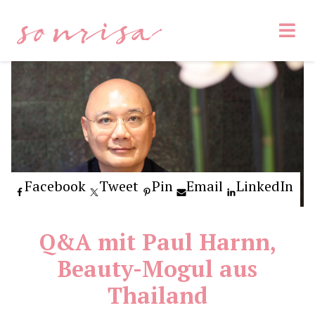
sonrisa
Facebook
Tweet
Pin
Email
LinkedIn
Q&A mit Paul Harnn,
Beauty-Mogul aus
Thailand