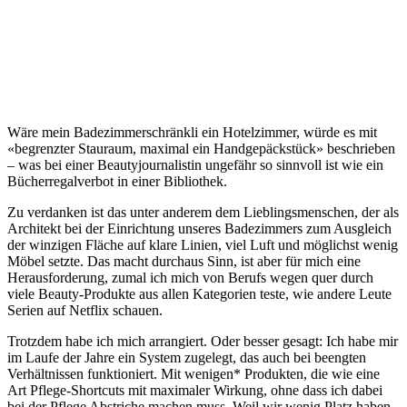
Wäre mein Badezimmerschränkli ein Hotelzimmer, würde es mit
«begrenzter Stauraum, maximal ein Handgepäckstück» beschrieben
– was bei einer Beautyjournalistin ungefähr so sinnvoll ist wie ein
Bücherregalverbot in einer Bibliothek.
Zu verdanken ist das unter anderem dem Lieblingsmenschen, der als
Architekt bei der Einrichtung unseres Badezimmers zum Ausgleich
der winzigen Fläche auf klare Linien, viel Luft und möglichst wenig
Möbel setzte. Das macht durchaus Sinn, ist aber für mich eine
Herausforderung, zumal ich mich von Berufs wegen quer durch
viele Beauty-Produkte aus allen Kategorien teste, wie andere Leute
Serien auf Netflix schauen.
Trotzdem habe ich mich arrangiert. Oder besser gesagt: Ich habe mir
im Laufe der Jahre ein System zugelegt, das auch bei beengten
Verhältnissen funktioniert. Mit wenigen* Produkten, die wie eine
Art Pflege-Shortcuts mit maximaler Wirkung, ohne dass ich dabei
bei der Pflege Abstriche machen muss. Weil wir wenig Platz haben