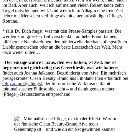
im Bad. Aber auch, weil ich auf meinen vielen Reisen keine zehn
Tiegel mitschleppen will. Und weil ich im Alltag meine freie Zeit
lieber mit Menschen verbringe als mit einer aufwändigen Pflege-
Routine.
* falls Du Dich fragst, was mit den Presse-Samples passiert: Die
werden zum grössten Teil verschenkt – an liebe Freund:innen,
hilfsbereite Nachbar:innen, den mittlerweile durchaus pflegeaffinen
Lieblingsmenschen oder an die beste Leserschaft der Welt. Mehr
dazu weiter unten…
«
Der einzige wahre Luxus, den wir haben, ist Zeit. Sie ist
begrenzt und gleichzeitig das Gerechteste, was wir haben
»,
findet auch Joanna Jalkanen, Begründerin von Aiva: Ein mehrfach
preisgekrönter Clean-Beauty-Brand aus Finnland (neu erhältlich bei
Oh you pretty things
), der für nordische Wirkkosmetik mit
minimalistischer Philosophie steht – und damit genau meinen
(Pflege-)-Beuteschema entsprechend.