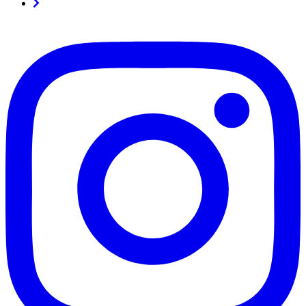
Seitennummerierung
-
vorwärts