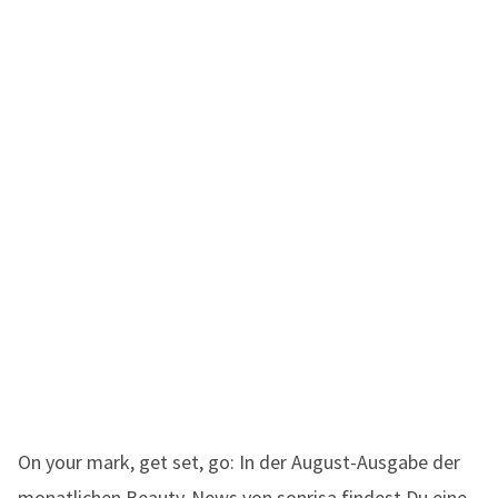
On your mark, get set, go: In der August-Ausgabe der
monatlichen Beauty-News von sonrisa findest Du eine