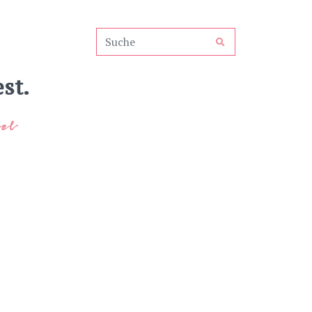
st.
el