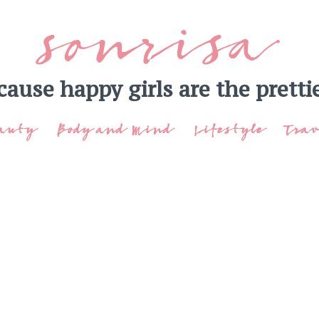
sonrisa
cause happy girls are the prettie
auty
Body and Mind
Lifestyle
Trav