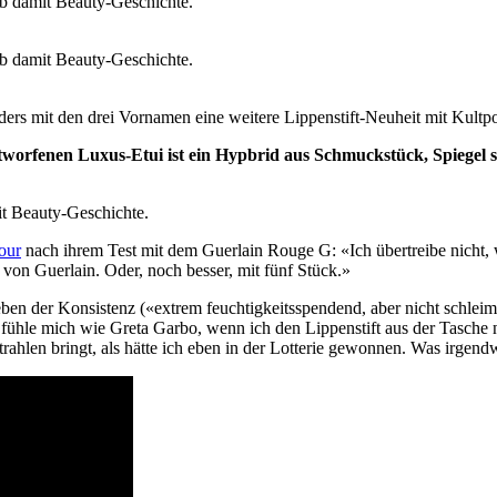
ers mit den drei Vornamen eine weitere Lippenstift-Neuheit mit Kultpot
rfenen Luxus-Etui ist ein Hypbrid aus Schmuckstück, Spiegel so
our
nach ihrem Test mit dem Guerlain Rouge G: «Ich übertreibe nicht, w
on Guerlain. Oder, noch besser, mit fünf Stück.»
eben der Konsistenz («extrem feuchtigkeitsspendend, aber nicht schleimi
ch fühle mich wie Greta Garbo, wenn ich den Lippenstift aus der Tas
 Strahlen bringt, als hätte ich eben in der Lotterie gewonnen. Was irgen