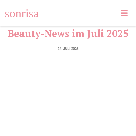
Facebook
9
Tweet
Pin
71
Email
sonrisa
LinkedIn
Beauty-News im Juli 2025
14. JULI 2025