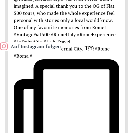
Auf Instagram folgen
Postcards from the Eternal City. 🇮🇹 #Rome
#Roma #