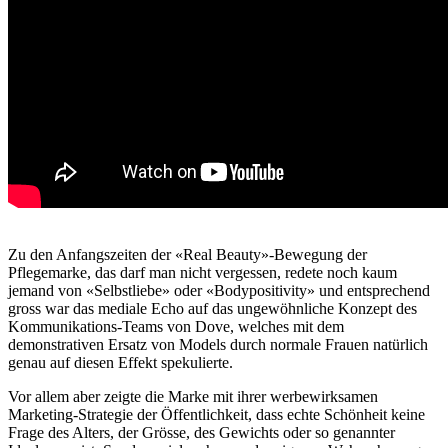
Zu den Anfangszeiten der «Real Beauty»-Bewegung der
Pflegemarke, das darf man nicht vergessen, redete noch kaum
jemand von «Selbstliebe» oder «Bodypositivity» und entsprechend
gross war das mediale Echo auf das ungewöhnliche Konzept des
Kommunikations-Teams von Dove, welches mit dem
demonstrativen Ersatz von Models durch normale Frauen natürlich
genau auf diesen Effekt spekulierte.
Vor allem aber zeigte die Marke mit ihrer werbewirksamen
Marketing-Strategie der Öffentlichkeit, dass echte Schönheit keine
Frage des Alters, der Grösse, des Gewichts oder so genannter