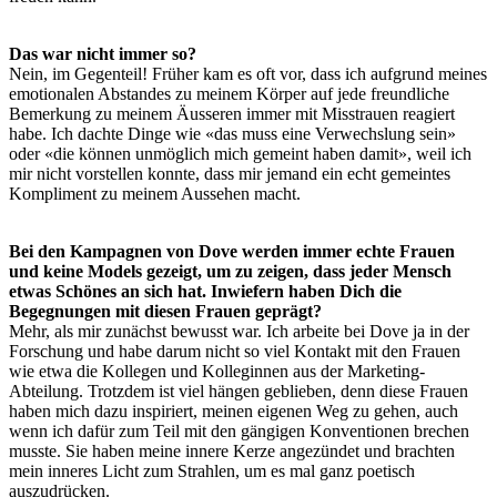
Das war nicht immer so?
Nein, im Gegenteil! Früher kam es oft vor, dass ich aufgrund meines
emotionalen Abstandes zu meinem Körper auf jede freundliche
Bemerkung zu meinem Äusseren immer mit Misstrauen reagiert
habe. Ich dachte Dinge wie «das muss eine Verwechslung sein»
oder «die können unmöglich mich gemeint haben damit», weil ich
mir nicht vorstellen konnte, dass mir jemand ein echt gemeintes
Kompliment zu meinem Aussehen macht.
Bei den Kampagnen von Dove werden immer echte Frauen
und keine Models gezeigt, um zu zeigen, dass jeder Mensch
etwas Schönes an sich hat. Inwiefern haben Dich die
Begegnungen mit diesen Frauen geprägt?
Mehr, als mir zunächst bewusst war. Ich arbeite bei Dove ja in der
Forschung und habe darum nicht so viel Kontakt mit den Frauen
wie etwa die Kollegen und Kolleginnen aus der Marketing-
Abteilung. Trotzdem ist viel hängen geblieben, denn diese Frauen
haben mich dazu inspiriert, meinen eigenen Weg zu gehen, auch
wenn ich dafür zum Teil mit den gängigen Konventionen brechen
musste. Sie haben meine innere Kerze angezündet und brachten
mein inneres Licht zum Strahlen, um es mal ganz poetisch
auszudrücken.