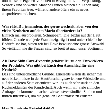
und hat seine eigenen Vorlieben in Bezug auf Duft, Verpackung,
Sensorik und so weiter. Manche Frauen bleiben ein Leben lang
ihrem Favoriten treu, während andere öfters etwas neues
ausprobieren möchten.
Was rätst Du jemandem, der gerne wechselt, aber von den
vielen Neuheiten auf dem Markt überfordert ist?
Einfach mal ausprobieren. Schnuppern. Die Textur auf der Haut
fühlen. Gerade weil jede Frau einzigartig ist und unterschiedliche
Bedürfnisse hat, bieten wir bei Dove bewusst eine grosse Auswahl.
So vielfältig wie die Frauen sind, so breit ist auch unser Sortiment.
Als Dove Skin Care-Expertin gehörst Du zu den Entwicklern
der Produkte. Was gibt bei Euch den Ausschlag für eine
Neuheit?
Das sind unterschiedliche Gründe. Einerseits wären da sicher mal
neue Erkenntnisse in der Hautforschung sowie neue Wirkstoffe und
auf der anderen Seite orientieren wir uns auch sehr stark an den
Rückmeldungen der Kundschaft. Auch wenn wir viele ähnliche
Anfragen bekommen, machen wir selbstverständlich Studien und
führen Interviews, um die genauen Bedürfnisse zu eruieren.
Hast Du mir ein Beispiel dafür?