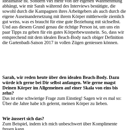
Idealmasse ist. Sondern viel mehr von der eigenen Wahrnehmung
abhängt, wie mir Sarah während des Interviews bestätigte, die
sowohl durch die Kampagnen ihres Arbeitgebers als auch durch die
eigene Auseinandersetzung mit ihrem Körper mittlerweile ziemlich
gut weiss, was es braucht für eine gute Beziehung mit sichselbst.
Und aus diesem Grund genau die richtige Person ist, um uns ein
paar Tipps zu geben für ein gutes Körperbewusstsein. So, dass wir
entsprechend mit dem idealen Beach-Body nach obiger Definition
die Gartenbadi-Saison 2017 in vollen Zügen geniessen können.
Sarah, wir reden heute über den idealen Beach-Body. Dazu
würde ich gerne bei Dir selbst anfangen. Wie gerne magst
Deinen Körper im Allgemeinen auf einer Skala von eins bis
zehn?
Das ist eine schwierige Frage zum Einstieg! Sagen wir es mal so:
Über die Jahre habe ich gelernt, meinen Körper zu lieben.
Wie äussert sich das?
Zum Beispiel, indem ich mich unbeschwert über Komplimente
freuen kann.