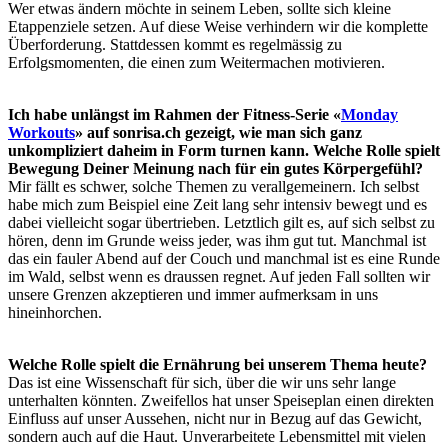
Wer etwas ändern möchte in seinem Leben, sollte sich kleine
Etappenziele setzen. Auf diese Weise verhindern wir die komplette
Überforderung. Stattdessen kommt es regelmässig zu
Erfolgsmomenten, die einen zum Weitermachen motivieren.
Ich habe unlängst im Rahmen der Fitness-Serie «
Monday
Workouts
» auf sonrisa.ch gezeigt, wie man sich ganz
unkompliziert daheim in Form turnen kann. Welche Rolle spielt
Bewegung Deiner Meinung nach für ein gutes Körpergefühl?
Mir fällt es schwer, solche Themen zu verallgemeinern. Ich selbst
habe mich zum Beispiel eine Zeit lang sehr intensiv bewegt und es
dabei vielleicht sogar übertrieben. Letztlich gilt es, auf sich selbst zu
hören, denn im Grunde weiss jeder, was ihm gut tut. Manchmal ist
das ein fauler Abend auf der Couch und manchmal ist es eine Runde
im Wald, selbst wenn es draussen regnet. Auf jeden Fall sollten wir
unsere Grenzen akzeptieren und immer aufmerksam in uns
hineinhorchen.
Welche Rolle spielt die Ernährung bei unserem Thema heute?
Das ist eine Wissenschaft für sich, über die wir uns sehr lange
unterhalten könnten. Zweifellos hat unser Speiseplan einen direkten
Einfluss auf unser Aussehen, nicht nur in Bezug auf das Gewicht,
sondern auch auf die Haut. Unverarbeitete Lebensmittel mit vielen