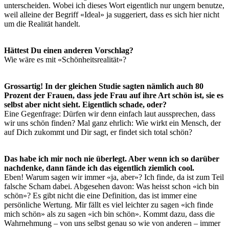
unterscheiden. Wobei ich dieses Wort eigentlich nur ungern benutze,
weil alleine der Begriff «Ideal» ja suggeriert, dass es sich hier nicht
um die Realität handelt.
Hättest Du einen anderen Vorschlag?
Wie wäre es mit «Schönheitsrealität»?
Grossartig! In der gleichen Studie sagten nämlich auch 80
Prozent der Frauen, dass jede Frau auf ihre Art schön ist, sie es
selbst aber nicht sieht. Eigentlich schade, oder?
Eine Gegenfrage: Dürfen wir denn einfach laut aussprechen, dass
wir uns schön finden? Mal ganz ehrlich: Wie wirkt ein Mensch, der
auf Dich zukommt und Dir sagt, er findet sich total schön?
Das habe ich mir noch nie überlegt. Aber wenn ich so darüber
nachdenke, dann fände ich das eigentlich ziemlich cool.
Eben! Warum sagen wir immer «ja, aber»? Ich finde, da ist zum Teil
falsche Scham dabei. Abgesehen davon: Was heisst schon «ich bin
schön»? Es gibt nicht die eine Definition, das ist immer eine
persönliche Wertung. Mir fällt es viel leichter zu sagen «ich finde
mich schön» als zu sagen «ich bin schön». Kommt dazu, dass die
Wahrnehmung – von uns selbst genau so wie von anderen – immer