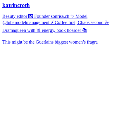
katrincroth
Beauty editor 💌 Founder sonrisa.ch ✨ Model
@bibamodelmanagement ⚡ Coffee first, Chaos second ☕
Dramaqueen with ♏ energy, book hoarder 📚
This might be the Guerlains biggest women’s fragra