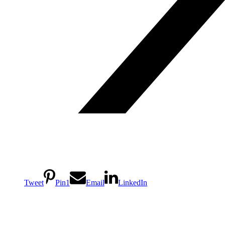
Tweet
Pin
1
Email
LinkedIn