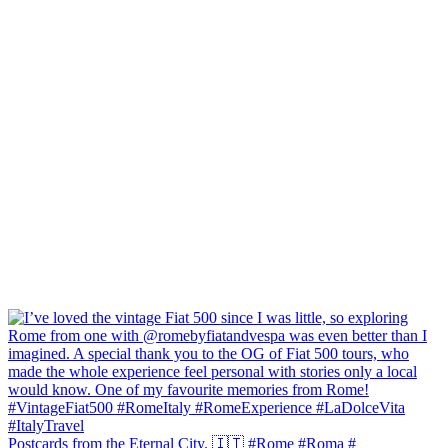
Postcards from the Eternal City. 🇮🇹 #Rome #Roma #