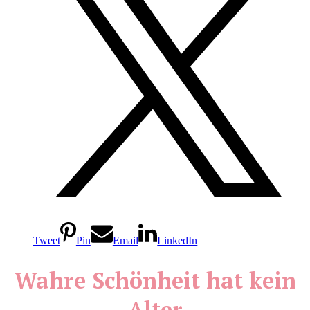
Tweet
Pin
Email
LinkedIn
Wahre Schönheit hat kein
Alter