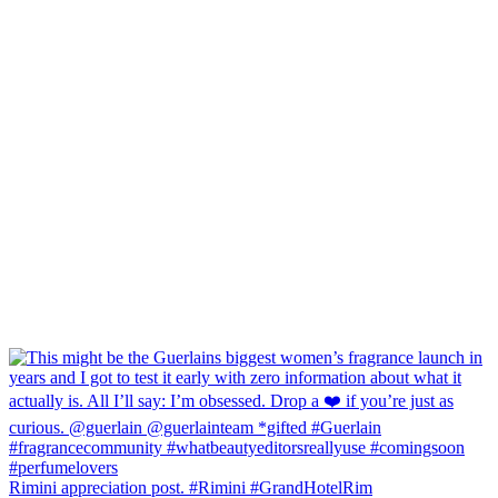
Rimini appreciation post. #Rimini #GrandHotelRim