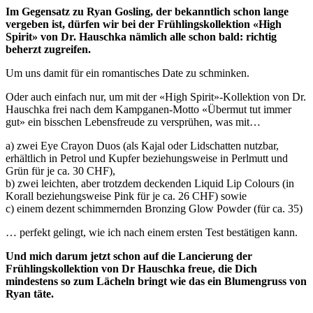
Im Gegensatz zu Ryan Gosling, der bekanntlich schon lange
vergeben ist, dürfen wir bei der Frühlingskollektion «High
Spirit» von Dr. Hauschka nämlich alle schon bald: richtig
beherzt zugreifen.
Um uns damit für ein romantisches Date zu schminken.
Oder auch einfach nur, um mit der «High Spirit»-Kollektion von Dr.
Hauschka frei nach dem Kampganen-Motto «Übermut tut immer
gut» ein bisschen Lebensfreude zu versprühen, was mit…
a) zwei Eye Crayon Duos (als Kajal oder Lidschatten nutzbar,
erhältlich in Petrol und Kupfer beziehungsweise in Perlmutt und
Grün für je ca. 30 CHF),
b) zwei leichten, aber trotzdem deckenden Liquid Lip Colours (in
Korall beziehungsweise Pink für je ca. 26 CHF) sowie
c) einem dezent schimmernden Bronzing Glow Powder (für ca. 35)
… perfekt gelingt, wie ich nach einem ersten Test bestätigen kann.
Und mich darum jetzt schon auf die Lancierung der
Frühlingskollektion von Dr Hauschka freue, die Dich
mindestens so zum Lächeln bringt wie das ein Blumengruss von
Ryan täte.