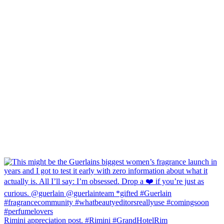
Rimini appreciation post. #Rimini #GrandHotelRim