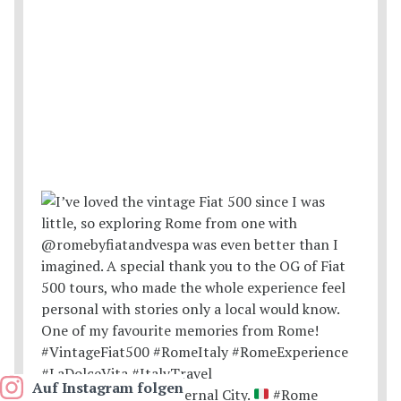
Auf Instagram folgen
Postcards from the Eternal City.
#Rome