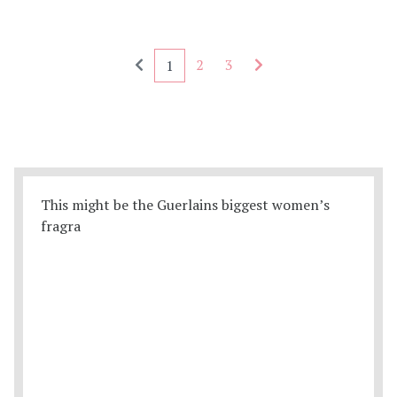
Seitennummerierung - rückwärts
Seitennummerierung
2
3
1
This might be the Guerlains biggest women’s
fragra