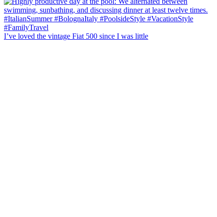
I’ve loved the vintage Fiat 500 since I was little