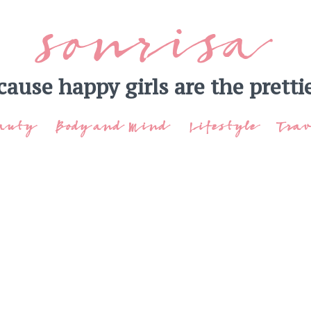
sonrisa
cause happy girls are the prettie
auty
Body and Mind
Lifestyle
Trav