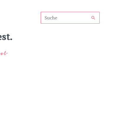
st.
el