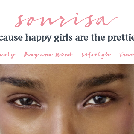
sonrisa
cause happy girls are the prettie
auty
Body and Mind
Lifestyle
Trav