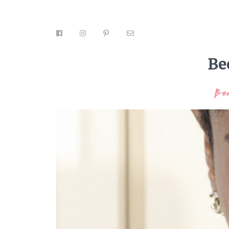
Be
Be