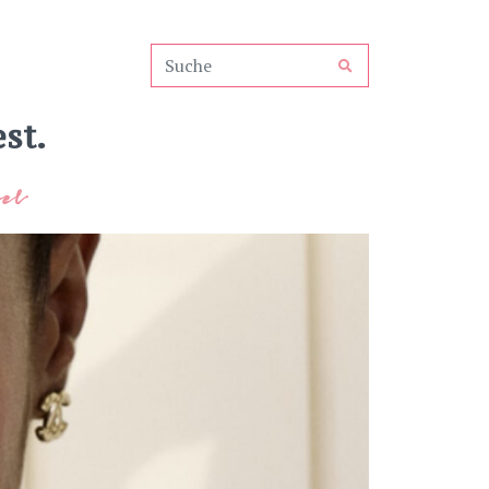
st.
el