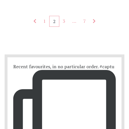
Seitennummerierung - rückwärts
Seitennummerie
1
3
…
7
2
Recent favourites, in no particular order. #captu