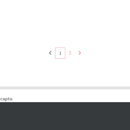
Seitennummerierung - rückwärts
Seitennummerierung - 
2
1
 #captu