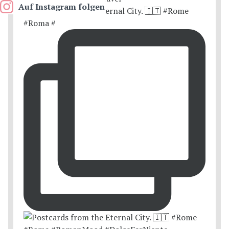
Auf Instagram folgen
Postcards from the Eternal City. 🇮🇹 #Rome
#Roma #