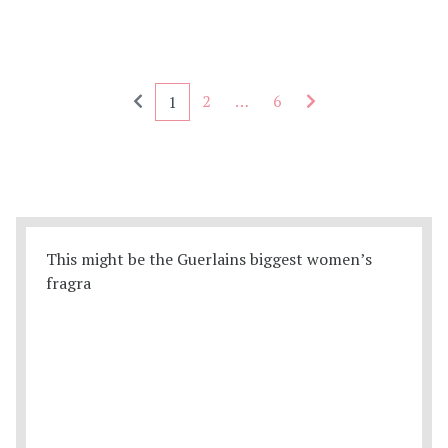
Seitennummerierung - rückwärts
Seitennummerieru
2
…
6
1
This might be the Guerlains biggest women’s
fragra