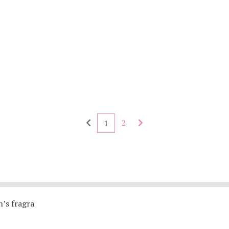
Seitennummerierung - rückwärts
Seitennummerierung - 
2
1
’s fragra