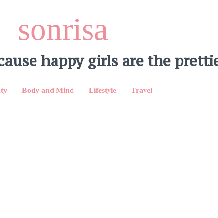
sonrisa
cause happy girls are the prettie
ty
Body and Mind
Lifestyle
Travel