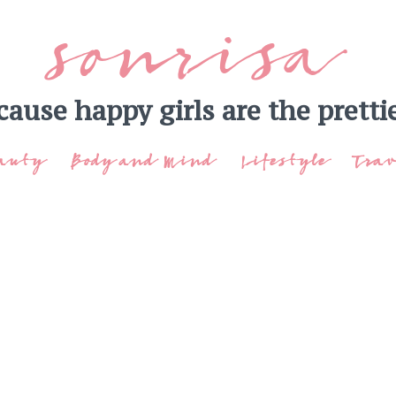
sonrisa
cause happy girls are the prettie
auty
Body and Mind
Lifestyle
Trav