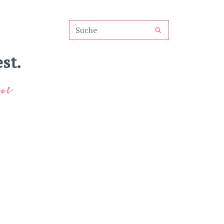
st.
el