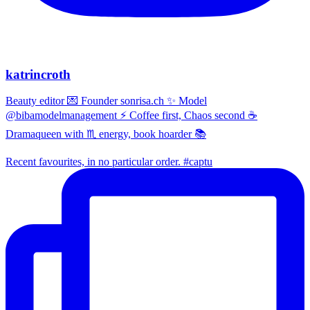
katrincroth
Beauty editor 💌 Founder sonrisa.ch ✨ Model
@bibamodelmanagement ⚡ Coffee first, Chaos second ☕
Dramaqueen with ♏ energy, book hoarder 📚
Recent favourites, in no particular order. #captu