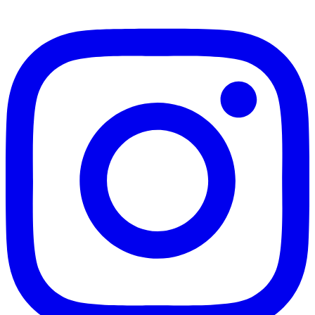
-
vorwärts