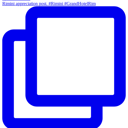
Rimini appreciation post. #Rimini #GrandHotelRim