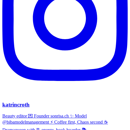
katrincroth
Beauty editor 💌 Founder sonrisa.ch ✨ Model
@bibamodelmanagement ⚡ Coffee first, Chaos second ☕
Dramaqueen with ♏ energy, book hoarder 📚