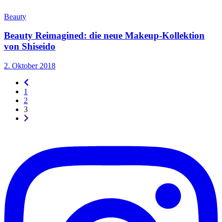
Beauty
Beauty Reimagined: die neue Makeup-Kollektion
von Shiseido
2. Oktober 2018
Seitennummerierung
-
1
rückwärts
2
3
Seitennummerierung
-
vorwärts