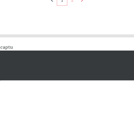
1
 #captu