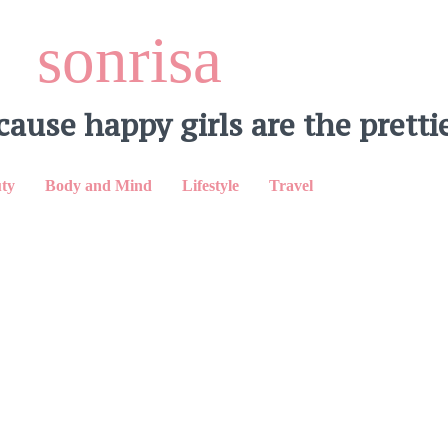
sonrisa
cause happy girls are the prettie
ty
Body and Mind
Lifestyle
Travel