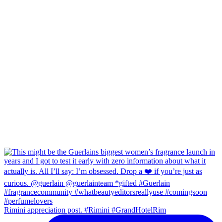
Rimini appreciation post. #Rimini #GrandHotelRim