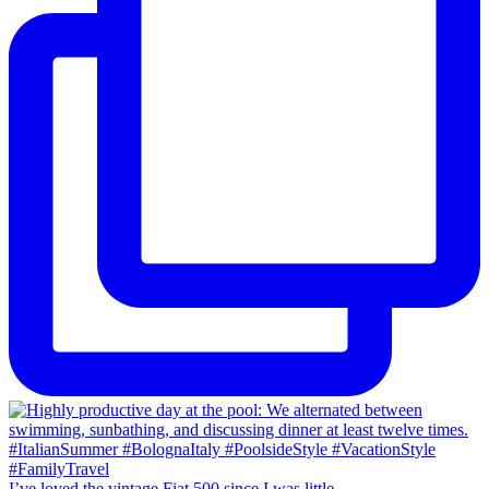
I’ve loved the vintage Fiat 500 since I was little