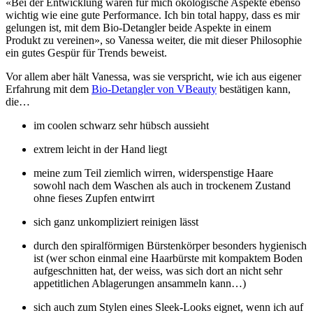
«Bei der Entwicklung waren für mich ökologische Aspekte ebenso
wichtig wie eine gute Performance. Ich bin total happy, dass es mir
gelungen ist, mit dem Bio-Detangler beide Aspekte in einem
Produkt zu vereinen», so Vanessa weiter, die mit dieser Philosophie
ein gutes Gespür für Trends beweist.
Vor allem aber hält Vanessa, was sie verspricht, wie ich aus eigener
Erfahrung mit dem
Bio-Detangler von VBeauty
bestätigen kann,
die…
im coolen schwarz sehr hübsch aussieht
extrem leicht in der Hand liegt
meine zum Teil ziemlich wirren, widerspenstige Haare
sowohl nach dem Waschen als auch in trockenem Zustand
ohne fieses Zupfen entwirrt
sich ganz unkompliziert reinigen lässt
durch den spiralförmigen Bürstenkörper besonders hygienisch
ist (wer schon einmal eine Haarbürste mit kompaktem Boden
aufgeschnitten hat, der weiss, was sich dort an nicht sehr
appetitlichen Ablagerungen ansammeln kann…)
sich auch zum Stylen eines Sleek-Looks eignet, wenn ich auf