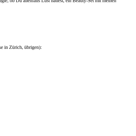
gte, ob Du allenfalls Lust hättest, ein Beauty-Set mit meinen
 in Zürich, übrigen):