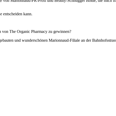
rage von Marionnaud-PR-Profi und Beauty-Schnügger Isolde, die mich fra
ine entscheiden kann.
iten von The Organic Pharmacy zu gewinnen?
ebauten und wunderschönen Marionnaud-Filiale an der Bahnhofsstrasse