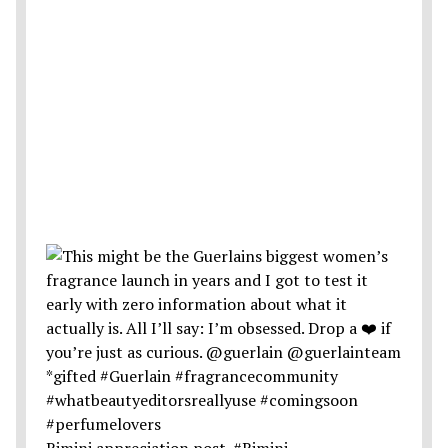
Rimini appreciation post. #Rimini