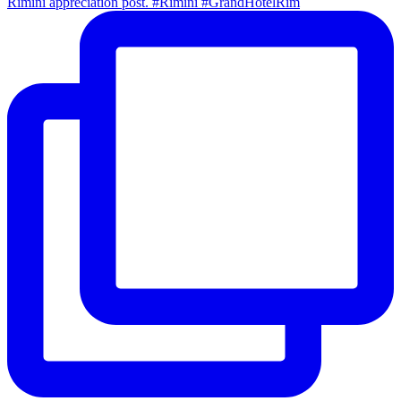
Rimini appreciation post. #Rimini #GrandHotelRim