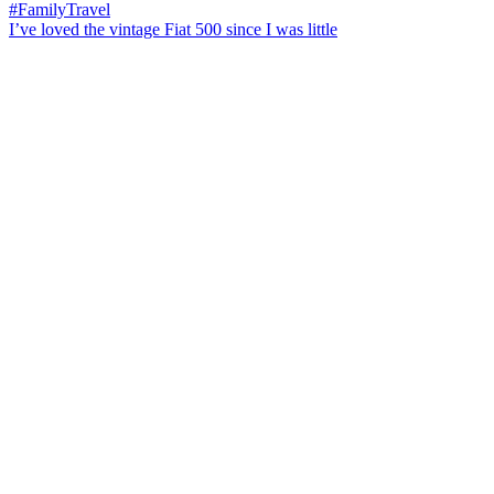
I’ve loved the vintage Fiat 500 since I was little