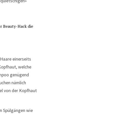
«quietschigen»
Haare einerseits
Kopfhaut, welche
ampoo genügend
auchen nämlich
el von der Kopfhaut
nen Spülgängen wie