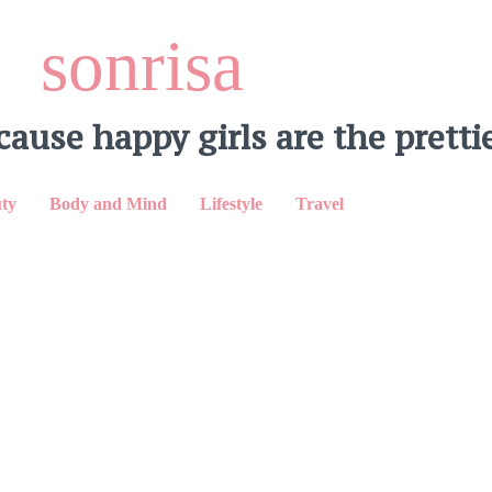
sonrisa
cause happy girls are the prettie
LinkedIn
ty
Body and Mind
Lifestyle
Travel