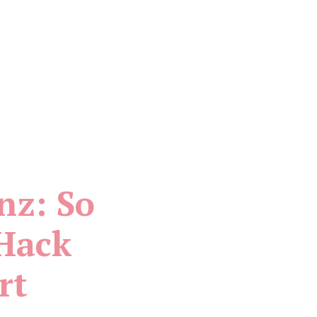
nz: So
-Hack
rt