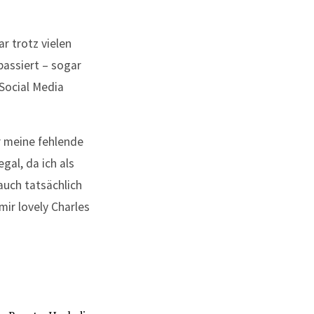
r trotz vielen
passiert – sogar
 Social Media
r meine fehlende
gal, da ich als
auch tatsächlich
ir lovely Charles