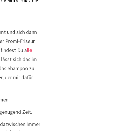
mmt und sich dann
der Promi-Friseur
 findest Du a
lle
 lässt sich das im
 das Shampoo zu
r, der mir dafür
umen.
 genügend Zeit.
 dazwischen immer