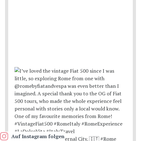
Auf Instagram folgen
Postcards from the Eternal City. 🇮🇹 #Rome