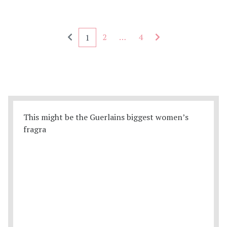
Seitennummerierung - rückwärts
Seitennummerieru
2
…
4
1
This might be the Guerlains biggest women’s
fragra