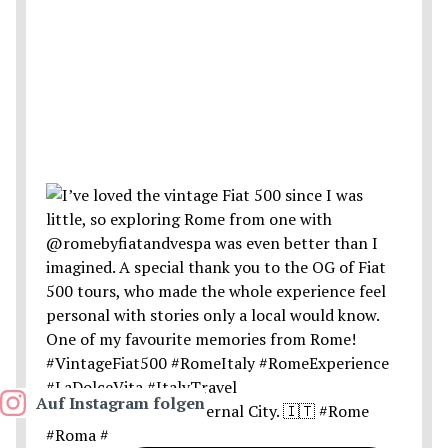
Auf Instagram folgen
Postcards from the Eternal City. 🇮🇹 #Rome
#Roma #