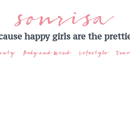
sonrisa
cause happy girls are the prettie
auty
Body and Mind
Lifestyle
Trav