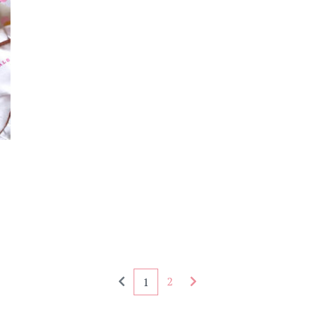
Seitennummerierung - rückwärts
Seitennummerierung - 
2
1