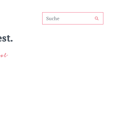
st.
el