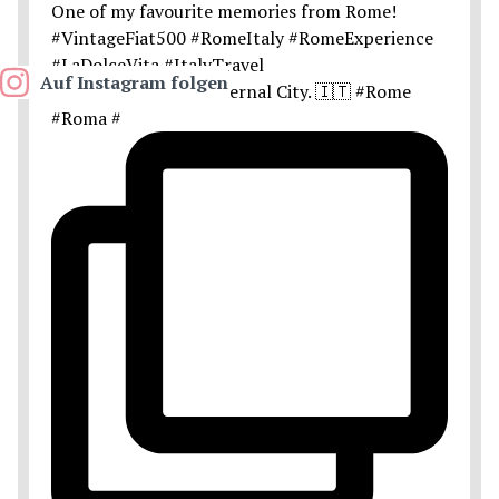
Auf Instagram folgen
Postcards from the Eternal City. 🇮🇹 #Rome
#Roma #