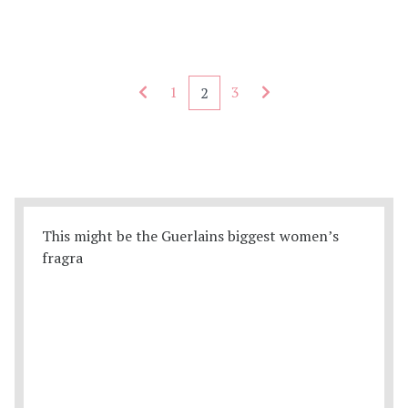
Seitennummerierung - rückwärts
Seitennummerierung
1
3
2
This might be the Guerlains biggest women’s
fragra