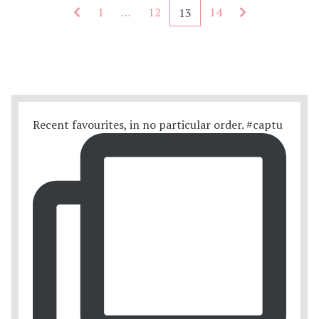
Seitennummerierung - rückwärts
Seitennummer
1
…
12
14
13
Recent favourites, in no particular order. #captu